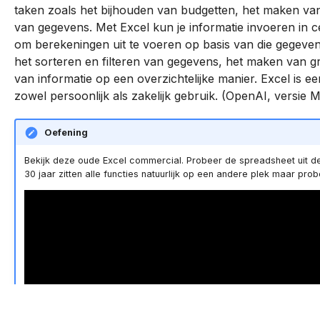
taken zoals het bijhouden van budgetten, het maken va
c
Diagram
Wireflows
Object-oriented
van gegevens. Met Excel kun je informatie invoeren in 
Fusion
Edge computing
programming
hi
om berekeningen uit te voeren op basis van die gegeven
Wireframe
het sorteren en filteren van gegevens, het maken van g
n
Ad Software Development
Webserver
van informatie op een overzichtelijke manier. Excel is e
Game design
g
zowel persoonlijk als zakelijk gebruik. (OpenAI, versie M
Oefening
Bekijk deze oude Excel commercial. Probeer de spreadsheet uit d
30 jaar zitten alle functies natuurlijk op een andere plek maar pro