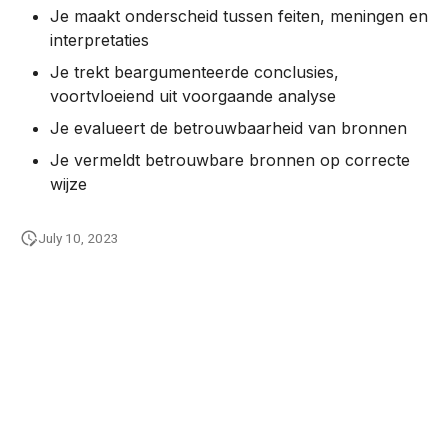
c
Je maakt onderscheid tussen feiten, meningen en
interpretaties
Fusion
hi
Je trekt beargumenteerde conclusies,
n
Ad Software Development
voortvloeiend uit voorgaande analyse
g
Je evalueert de betrouwbaarheid van bronnen
Je vermeldt betrouwbare bronnen op correcte
wijze
July 10, 2023