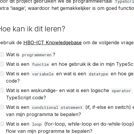
oor dit project gebruiken we de programmeertaal
TypeScr
xtra ‘laagje’, waardoor het gemakkelijker is om goed functi
Hoe kan ik dit leren?
ebruik de
HBO-ICT Knowledgebase
om de volgende vrage
Wat is
?
programmeren
Wat is een
en hoe gebruik ik die in mijn TypeSc
functie
Wat is een
en wat is een
en hoe geb
variabele
datatype
code?
Wat is een wiskundige- en wat is een logische
operator
TypeScript code?
Wat is een
(if, if-else en switch
conditional statement
van mijn programma te bepalen?
Wat is een
(for-loop, while-loop en do-while-loop)
loop
flow van mijn programma te bepalen?