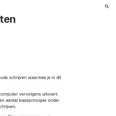
ten
T
code schrijven waarmee je in dit
e computer vervolgens uitvoert.
 een aantal basisprincipes onder
hrijven.