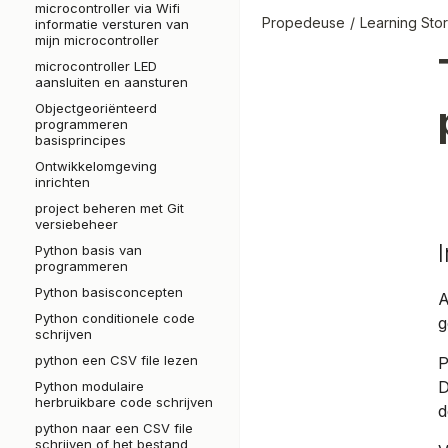
microcontroller via Wifi
Propedeuse
Learning Stor
informatie versturen van
mijn microcontroller
microcontroller LED
aansluiten en aansturen
Objectgeoriënteerd
programmeren
basisprincipes
Ontwikkelomgeving
inrichten
project beheren met Git
versiebeheer
Python basis van
programmeren
Python basisconcepten
A
Python conditionele code
g
schrijven
python een CSV file lezen
P
D
Python modulaire
herbruikbare code schrijven
d
python naar een CSV file
schrijven of het bestand