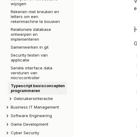
V
wijzigen
e
Rekenen met breuken en
letters om een
rekenmachine te bouwen
Relationele database
ontwerpen en
implementeren
G
Samenwerken in git
Security testen van
applicatie
Seriële interface data
versturen van
microcontroller
Typescript basisconcepten
programmeren
Gebruikersinteractie
User story schrijven op
Business IT Management
basis van de wensen van
Software Engineering
Set-up
de gebruiker
Installatie
Game Development
Opdrachten
📅 Semester 1
Virtuele environment
Opdracht 1
Project Startup!
🪪 Profielpagina
Cyber Security
📅 Semester 2