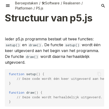
Beroepstaken
🛠️Software
Realiseren
Platformen
P5.js
Structuur van p5.js
Ini
ti
al
Ieder p5.js programma bestaat uit twee functies:
izi
Penetration Testing
Data opslag in de web-
Constanten
CSS
Animatie
Code commentaar
(Web) Developer Tools
Abstractie (Abstraction)
Analyseren
👥Interacteren
Propedeuse
💻 Computers
Analyseren
Analyseren
Analyseren
Api
Git
Algoritmes
Hulpmiddelen
Mathjax
Inspiratie analyse
Brainstormen
Fitts’s Law
Think Make Check
Risicoanalyse
Role Based Access
Implementatieplan
IT Servicemanagement
CIA Triad
Applicatie Architecturen
SSH - Authorized Keys
API protocol
Subtypering
Class diagram
CSV bestandsformaat
Mysql workbench
do-while-loop
Markdown basics
Gegevens selecteren
Introductie Typescript
Naamgeving van code
CSS Code Conventies
Installeren
Gitlab begrippen
Opdracht 1
Opdracht 1
Oop concepten
Aansluiten
Communiceren
Ethiek
Ondernemend zijn
Probleem aanpak
Opdracht Profielpagin
Set-up
📅 Semester 1
Algemeen
Lesopdrachten
en
. De functie
wordt één
setup()
draw()
setup()
browser
process (TMC)
Control
bestanden
keer uitgevoerd aan het begin van het programma.
n
Requirements, user
Functionele vereisten
Datatype
Html
Collisiondetection
Code layout
Web Components
Inkapseling
Ontwerpen
🗂️Organiseren
Business IT
📝 Taal
Ontwerpen
Ontwerpen
Ontwerpen
Gitlab
Bestanden en Mappen
Stijlgids taal
Grafieken in je
Mindmap
Heuristieken
Gebruikerstest
Organisatieprocessen
Verandermanagement
Communicatieprotocolle
Database Infrastructuur
Hosting
API endpoint
Normaliseren
Use Case Diagram
Pijlers van oop
JSON bestandsformaat
for-loop
Admonitions
Gegevens verfijnen
Variabelen en datatypen
HTML Code Conventies
Gitlab gebruikers rollen
Partners
Opdracht 2
Gebruiken
Communicatie
Managen
Persoonlijke Profileri
Onderzoeken
Learning Stories
Opdrachten
📅 Semester 2
Opdracht 3
De functie
wordt daarna herhaaldelijk
draw()
g
stories en
(Encapsulation)
Management
Bestandsformaten
documentatie
Analyseren
Naamgeving functies
uitgevoerd.
acceptatiecriteria
Functie
Javascript
De gameloop
Magic numbers
🧭Persoonlijk
📐 Wiskunde
Realiseren
Realiseren
Realiseren
Relationele databases
Realiseren
Commandline interface
Task flow
Prototype
Guerilla test
Domeinnamenstructuur
IP-adressen
Netwerkterminologie
ERD
XML Bestandsformaat
for-each loop
Code blocks
Gegevens sorteren
Operatoren
Code
Oplossen
Input
Samenwerken
Organisatorische
Persoonlijke
⌨️ Codelabs
Semester 3
Opdracht 4
s
Overerving (Inheritance)
leiderschap
Software Engineering
Databases
(CLI)
Getal representaties
BPMN
Naamgeving variabelen
conventiesJavaScript
Context
Ontwikkeling
function
setup
()
{
e
Software testen
Manage & Control
Testen
Literal
P5loop
Onderhoudbare code
Manage & Control
Manage & Control
Manage & Control
Markdown
User Persona
Schets
Observatie test
OSI model
Netwerkarchitecturen
Shared hosting account
EERD
While-loop
Markdown met VSCode
Gegevens aggeregeren
Je eerste applicatie
Output
// Deze code wordt één keer uitgevoerd aan het 
}
Polymorfisme
🔍Onderzoeken
Game Development
Bestanden en mappen
Business Model Canvas
Python Code Conventies
ar
(Polymorphism)
comprimeren
Tekst representatie
User input
Uml
Sql
Naamgeving
User Stories
Storyboard
Playtest
Penetration Testing
Template: Infrastructure
SSH - Verbinden met je
Mermaid diagrammen
Gegevens bewerken
Verwerking
function
draw
()
{
c
Cyber Security
Organogram
Design
webserver
Typescript Code
// Deze code wordt herhaaldelijk uitgevoerd.
}
Spreadsheets (Excel)
Conventions
Threads
Object georiënteerd
Typescript
Taalspecifiek
User centered design
Tcp ip protocol stack
Videos
h
Technische Informatica
ontwerpen
RACI
UML Deployment
Docker