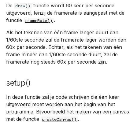
De
functie wordt 60 keer per seconde
draw()
Karakters en tekens
Diagram
Variabele
Wireflows
uitgevoerd, tenzij de framerate is aangepast met de
Fusion
Edge computing
functie
.
frameRate()
Het internet
Variabelen in het
Wireframe
Ad Software Development
computergeheugen
Webserver
Als het tekenen van één frame langer duurt dan
Programmeren
Game design
1/60ste seconde zal de framerate lager worden dan
Loops
60x per seconde. Echter, als het tekenen van één
Computer terminologi
frame minder dan 1/60ste seconde duurt, zal de
framerate nog steeds 60x per seconde zijn.
setup()
In deze functie zal je code schrijven die één keer
uitgevoerd moet worden aan het begin van het
programma. Bijvoorbeeld het maken van een canvas
met de functie
.
createCanvas()
Let op