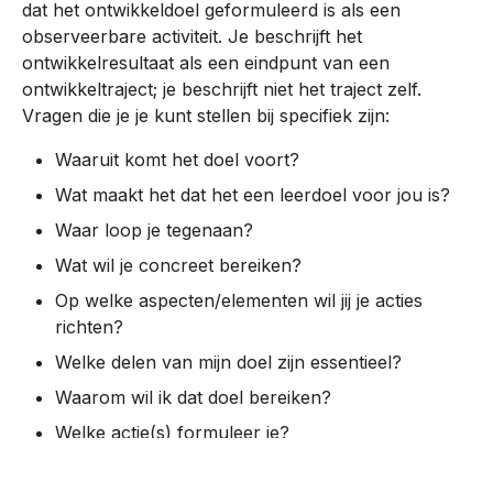
dat het ontwikkeldoel geformuleerd is als een
c
observeerbare activiteit. Je beschrijft het
Fusion
ICT Research methods
hi
ontwikkelresultaat als een eindpunt van een
ontwikkeltraject; je beschrijft niet het traject zelf.
n
Ad Software Development
Interviewen
Vragen die je je kunt stellen bij specifiek zijn:
g
Structuur van een
Waaruit komt het doel voort?
literatuuronderzoek
Wat maakt het dat het een leerdoel voor jou is?
Waar loop je tegenaan?
Wat wil je concreet bereiken?
Op welke aspecten/elementen wil jij je acties
richten?
Welke delen van mijn doel zijn essentieel?
Waarom wil ik dat doel bereiken?
Welke actie(s) formuleer je?
Je moet een duidelijk verband zien tussen het doel en