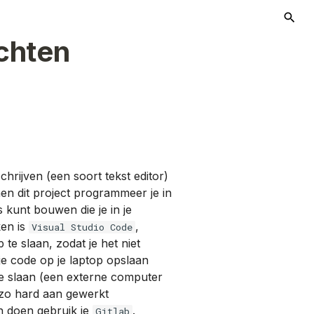
chten
T
hrijven (een soort tekst editor)
nen dit project programmeer je in
 kunt bouwen die je in je
ken is
,
Visual Studio Code
p te slaan, zodat je het niet
je code op je laptop opslaan
te slaan (een externe computer
 zo hard aan gewerkt
en doen gebruik je
.
Gitlab