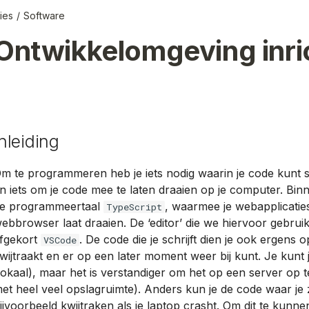
ies
Software
Ontwikkelomgeving inri
Inleiding
m te programmeren heb je iets nodig waarin je code kunt sc
n iets om je code mee te laten draaien op je computer. Bin
e programmeertaal
, waarmee je webapplicaties
TypeScript
ebbrowser laat draaien. De ‘editor’ die we hiervoor gebrui
fgekort
. De code die je schrijft dien je ook ergens o
VSCode
wijtraakt en er op een later moment weer bij kunt. Je kunt 
lokaal), maar het is verstandiger om het op een server op 
et heel veel opslagruimte). Anders kun je de code waar je
ijvoorbeeld kwijtraken als je laptop crasht. Om dit te kunn