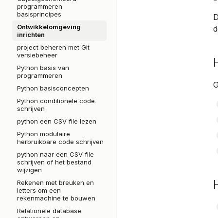
programmeren
basisprincipes
D
Ontwikkelomgeving
d
inrichten
project beheren met Git
versiebeheer
Python basis van
programmeren
G
Python basisconcepten
Python conditionele code
schrijven
python een CSV file lezen
Python modulaire
herbruikbare code schrijven
python naar een CSV file
schrijven of het bestand
wijzigen
Rekenen met breuken en
letters om een
rekenmachine te bouwen
Relationele database