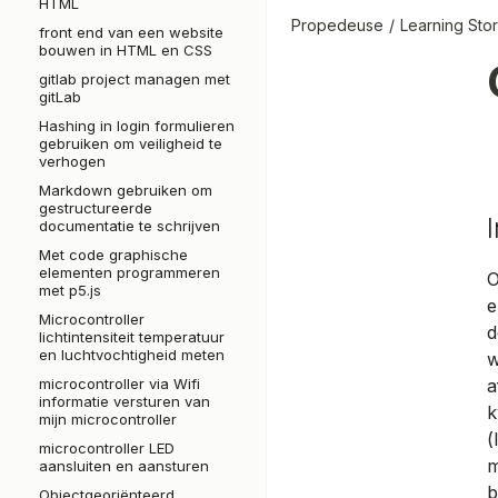
HTML
Propedeuse
Learning Stor
front end van een website
bouwen in HTML en CSS
gitlab project managen met
gitLab
Hashing in login formulieren
gebruiken om veiligheid te
verhogen
Markdown gebruiken om
gestructureerde
documentatie te schrijven
Met code graphische
elementen programmeren
O
met p5.js
e
Microcontroller
d
lichtintensiteit temperatuur
en luchtvochtigheid meten
w
microcontroller via Wifi
a
informatie versturen van
k
mijn microcontroller
(
microcontroller LED
m
aansluiten en aansturen
b
Objectgeoriënteerd