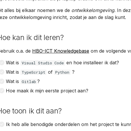
it alles bij elkaar noemen we de
ontwikkelomgeving
. In dez
eze ontwikkelomgeving inricht, zodat je aan de slag kunt.
Hoe kan ik dit leren?
ebruik o.a. de
HBO-ICT Knowledgebase
om de volgende v
Wat is
en hoe installeer ik dat?
Visual Studio Code
Wat is
of
?
TypeScript
Python
Wat is
?
Gitlab
Hoe maak ik mijn eerste project aan?
Hoe toon ik dit aan?
Ik heb alle benodigde onderdelen om het project te kunn