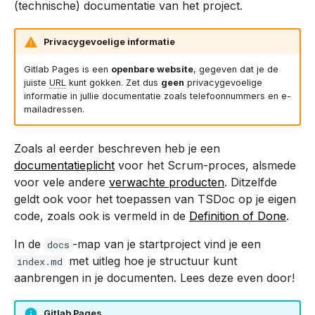
(technische) documentatie van het project.
c
Zipcode API
Express
Fusion
hi
Privacygevoelige informatie
n
Ad Software Development
Fetch API
Gitlab Pages is een
openbare website
, gegeven dat je de
juiste
URL
kunt gokken. Zet dus
geen
privacygevoelige
g
informatie in jullie documentatie zoals telefoonnummers en e-
Frontend / Client-side
mailadressen.
application
Zoals al eerder beschreven heb je een
Git
documentatieplicht
voor het Scrum-proces, alsmede
voor vele andere
verwachte producten
. Ditzelfde
JSON
geldt ook voor het toepassen van TSDoc op je eigen
code, zoals ook is vermeld in de
Definition of Done
.
MVC
In de
-map van je startproject vind je een
docs
MySQL
met uitleg hoe je structuur kunt
index.md
aanbrengen in je documenten. Lees deze even door!
Node.js
Gitlab Pages