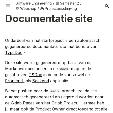
Software Engineering
📅 Semester 2
🛒 Webshop
🎮 Projectbeschrijving
Documentatie site
T
y
p
Onderdeel van het startproject is een automatisch
e
Webshop
Startproject
API Clients
🎓Basisvaardigheden
👥Interacteren
Propedeuse
Third Party API's
Discount Code API
Analyseren
Opdracht 1
Opdracht 1
💻 Computers
Analyseren
Analyseren
Analyseren
Analyseren
Communiceren
Ethiek
Ondernemend zijn
Probleem aanpak
Opdracht Profielpagin
Set-up
📅 Semester 1
Algemeen
Lesopdrachten
gegenereerde documentatie site met behulp van
TypeDoc
.
to
Functioneel ontwerp
Frontend
CI/CD met de HBO-
API Endpoints
👁️‍🗨️
🗂️Organiseren
Business IT
HBO-ICT.Cloud E-mail
Ontwerpen
Partners
Opdracht 2
📝 Taal
Ontwerpen
Ontwerpen
Ontwerpen
Ontwerpen
Managen
Persoonlijke Profileri
Onderzoeken
Learning Stories
Opdrachten
📅 Semester 2
Opdracht 3
st
Deze site wordt gegenereerd op basis van de
ICT.Cloud
Gebruikersinteractie
Management
API
Markdown-bestanden in de
-map en de
Technisch ontwerp
Backend
Backend / Server-side
🧭Persoonlijk
docs
Oplossen
📐 Wiskunde
Realiseren
Realiseren
Realiseren
Realiseren
Realiseren
Samenwerken
Organisatorische
Persoonlijke
⌨️ Codelabs
Semester 3
Opdracht 4
ar
geschreven
TSDoc
in de code van zowel de
Docker op Oege
application
🔗Organisatieprocessen
leiderschap
Software Engineering
LucaStars Games API
Context
Ontwikkeling
t
Frontend-
als
Backend
applicatie.
Software Testing
Testing
Manage & Control
Manage & Control
Manage & Control
Manage & Control
Manage & Control
Testen met Vitest
BPMN
🌐Infrastructuur
🔍Onderzoeken
Game Development
LucaStars Payment
s
Bij het pushen naar de
-branch, zal de site
main
Service Provider
Infrastructure
automatisch gegenereerd en uitgerold worden naar
e
Design Patterns
🛠️Software
Cyber Security
de Gitlab Pages van het Gitlab Project. Hiermee heb
Product Price Service
Overige
ar
jij, maar ook de Product Owner direct toegang tot alle
ERD en EERD
⚙️Hardware Interfacing
Technische Informatica